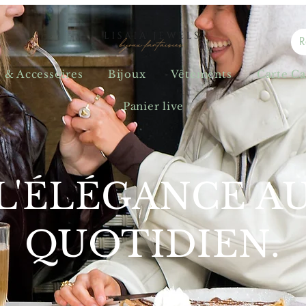
s & Accessoires
Bijoux
Vêtements
Carte C
Panier live
L'ÉLÉGANCE A
QUOTIDIEN.