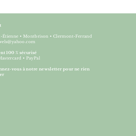
t
nt-Étienne • Montbrison • Clermont-Ferrand
jewels@yahoo.com
nt 100 % sécurisé
Mastercard • PayPal
nez-vous à notre newsletter pour ne rien
er