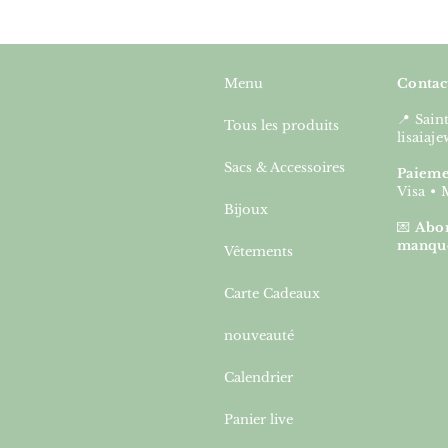
Menu
Contac
📍 Sai
Tous les produits
lisaia
Sacs & Accessoires
Paieme
Visa • 
Bijoux
💌
Abon
manqu
Vêtements
Carte Cadeaux
nouveauté
Calendrier
Panier live