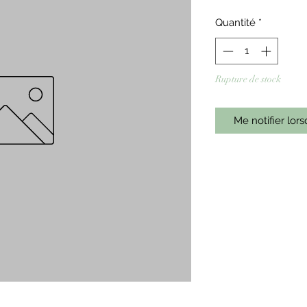
Quantité
*
Rupture de stock
Me notifier lors