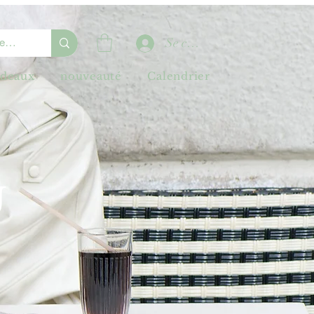
Se connecter
adeaux
nouveauté
Calendrier
U