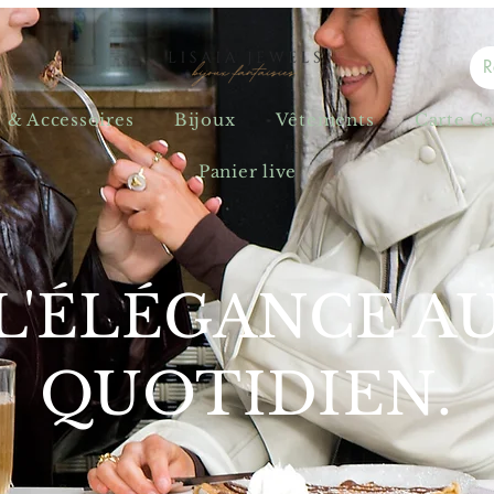
s & Accessoires
Bijoux
Vêtements
Carte C
Panier live
L'ÉLÉGANCE A
QUOTIDIEN.