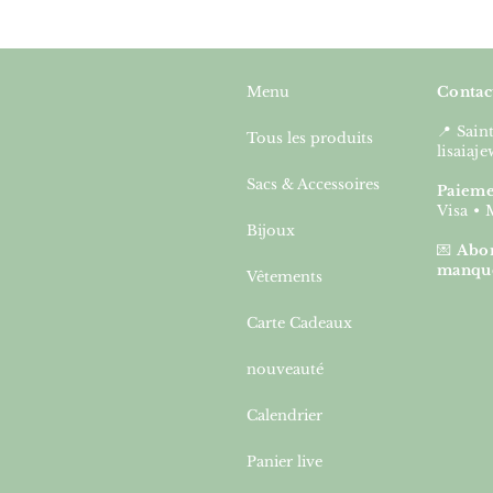
Menu
Contac
📍 Sai
Tous les produits
lisaia
Sacs & Accessoires
Paieme
Visa • 
Bijoux
💌
Abon
manqu
Vêtements
Carte Cadeaux
nouveauté
Calendrier
Panier live