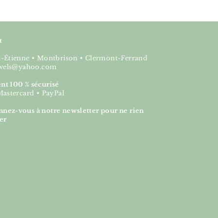
t
nt-Étienne • Montbrison • Clermont-Ferrand
jewels@yahoo.com
nt 100 % sécurisé
Mastercard • PayPal
nez-vous à notre newsletter pour ne rien
er