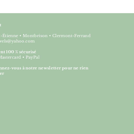
t
nt-Étienne • Montbrison • Clermont-Ferrand
jewels@yahoo.com
nt 100 % sécurisé
Mastercard • PayPal
nez-vous à notre newsletter pour ne rien
er