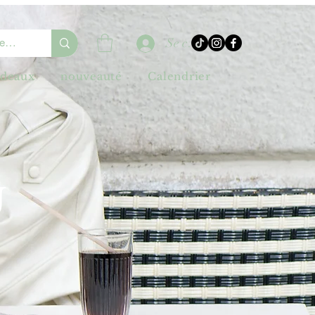
Se connecter
adeaux
nouveauté
Calendrier
U