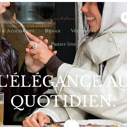
s & Accessoires
Bijoux
Vêtements
Carte C
Panier live
L'ÉLÉGANCE A
QUOTIDIEN.