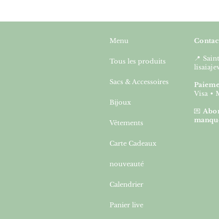
Menu
Contac
📍 Sai
Tous les produits
lisaia
Sacs & Accessoires
Paieme
Visa • 
Bijoux
💌
Abon
manqu
Vêtements
Carte Cadeaux
nouveauté
Calendrier
Panier live