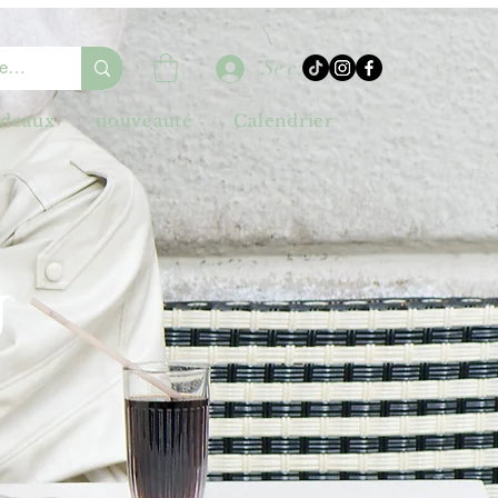
Se connecter
adeaux
nouveauté
Calendrier
U