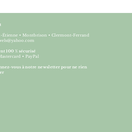
t
nt-Étienne • Montbrison • Clermont-Ferrand
jewels@yahoo.com
nt 100 % sécurisé
Mastercard • PayPal
nez-vous à notre newsletter pour ne rien
er