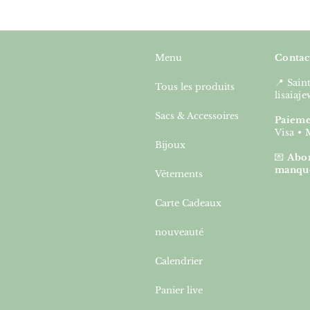
Menu
Contac
📍 Sai
Tous les produits
lisaia
Sacs & Accessoires
Paieme
Visa • 
Bijoux
💌
Abon
manqu
Vêtements
Carte Cadeaux
nouveauté
Calendrier
Panier live