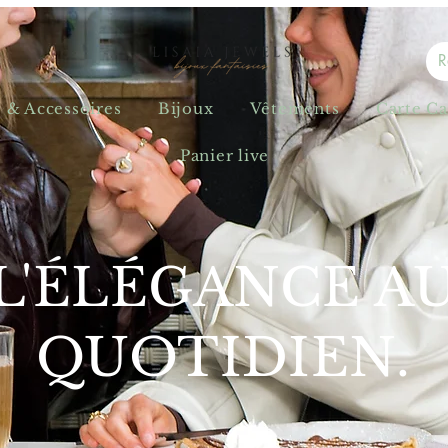
s & Accessoires
Bijoux
Vêtements
Carte C
Panier live
L'ÉLÉGANCE A
QUOTIDIEN.