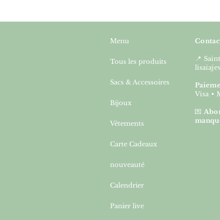
Menu
Contac
📍 Sai
Tous les produits
lisaia
Sacs & Accessoires
Paieme
Visa • 
Bijoux
💌
Abon
manqu
Vêtements
Carte Cadeaux
nouveauté
Calendrier
Panier live