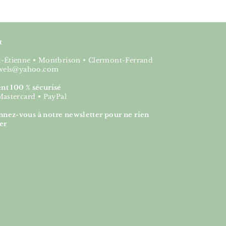
t
nt-Étienne • Montbrison • Clermont-Ferrand
jewels@yahoo.com
nt 100 % sécurisé
Mastercard • PayPal
nez-vous à notre newsletter pour ne rien
er