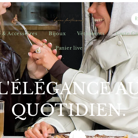
s & Accessoires
Bijoux
Vêtements
Carte C
Panier live
L'ÉLÉGANCE A
QUOTIDIEN.