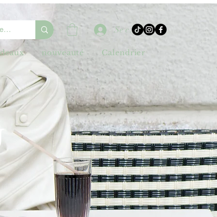
Se connecter
adeaux
nouveauté
Calendrier
U