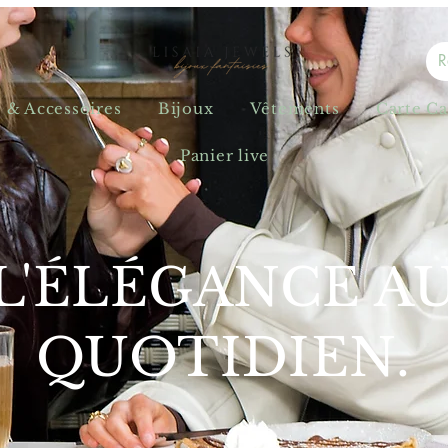
s & Accessoires
Bijoux
Vêtements
Carte C
Panier live
L'ÉLÉGANCE A
QUOTIDIEN.