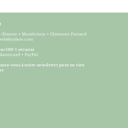
t
nt-Étienne • Montbrison • Clermont-Ferrand
jewels@yahoo.com
nt 100 % sécurisé
Mastercard • PayPal
nez-vous à notre newsletter pour ne rien
er