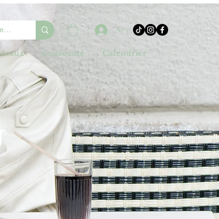
Se connecter
adeaux
nouveauté
Calendrier
U