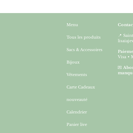
Menu
Contac
📍 Sai
Tous les produits
lisaia
Sacs & Accessoires
Paieme
Visa • 
Bijoux
💌
Abon
manqu
Vêtements
Carte Cadeaux
nouveauté
Calendrier
Panier live