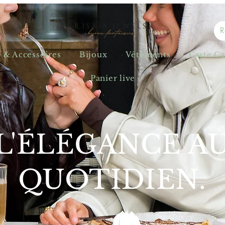
s & Accessoires
Bijoux
Vêtements
Carte C
Panier live
L'ÉLÉGANCE A
QUOTIDIEN.