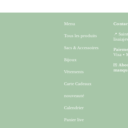
Menu
Contac
📍 Sai
Tous les produits
lisaia
Sacs & Accessoires
Paieme
Visa • 
Bijoux
💌
Abon
manqu
Vêtements
Carte Cadeaux
nouveauté
Calendrier
Panier live