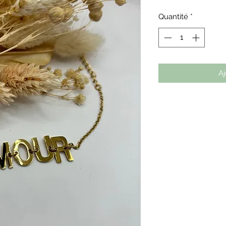
origina
Quantité
*
Aj