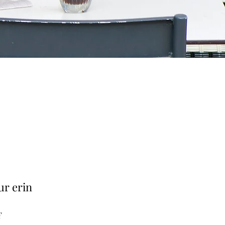
ur erin
Prix
€