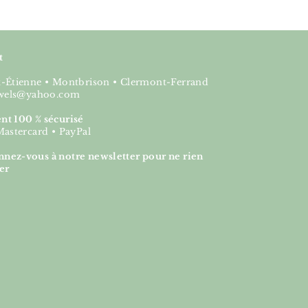
t
nt-Étienne • Montbrison • Clermont-Ferrand
jewels@yahoo.com
nt 100 % sécurisé
Mastercard • PayPal
nez-vous à notre newsletter pour ne rien
er