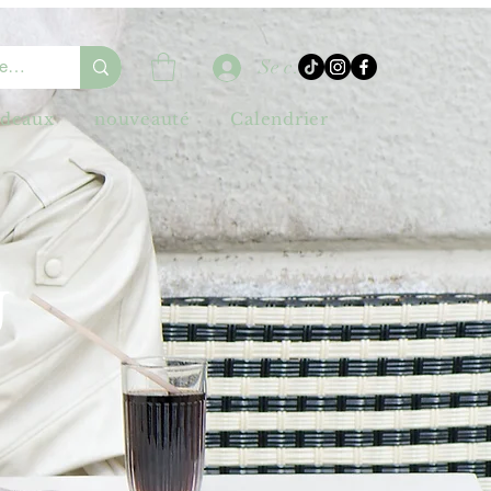
Se connecter
adeaux
nouveauté
Calendrier
U