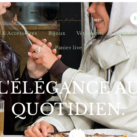
s & Accessoires
Bijoux
Vêtements
Carte C
Panier live
L'ÉLÉGANCE A
QUOTIDIEN.