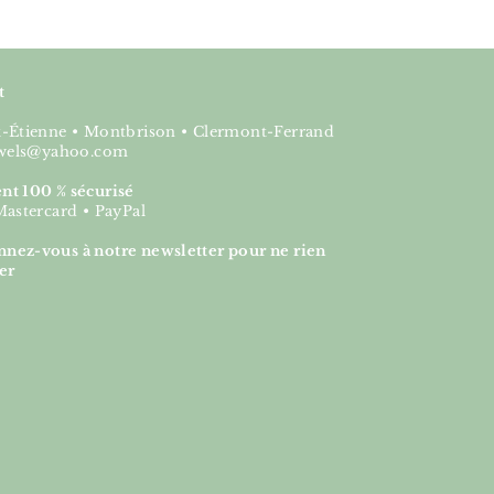
t
nt-Étienne • Montbrison • Clermont-Ferrand
jewels@yahoo.com
nt 100 % sécurisé
Mastercard • PayPal
nez-vous à notre newsletter pour ne rien
er