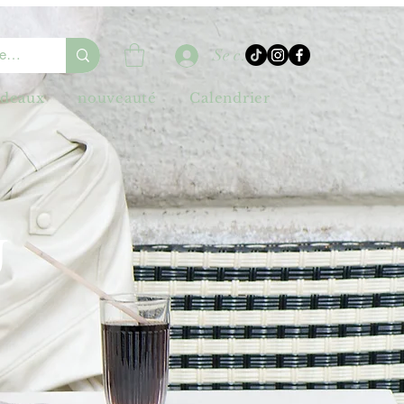
Se connecter
adeaux
nouveauté
Calendrier
U