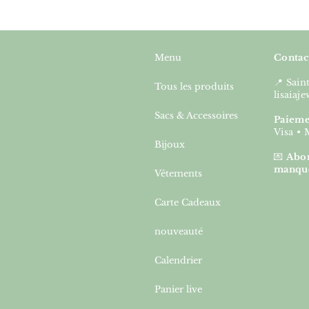
Menu
Contac
📍 Sai
Tous les produits
lisaia
Sacs & Accessoires
Paieme
Visa • 
Bijoux
💌
Abon
manqu
Vêtements
Carte Cadeaux
nouveauté
Calendrier
Panier live