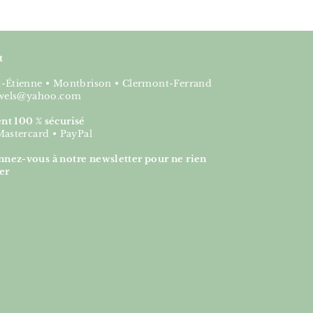
t
nt-Étienne • Montbrison • Clermont-Ferrand
jewels@yahoo.com
nt 100 % sécurisé
Mastercard • PayPal
nez-vous à notre newsletter pour ne rien
er