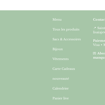
Menu
Contac
📍 Sai
Tous les produits
lisaia
Sacs & Accessoires
Paieme
Visa • 
Bijoux
💌
Abon
manqu
Vêtements
Carte Cadeaux
nouveauté
Calendrier
Panier live