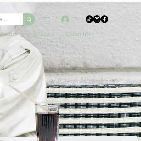
Se connecter
adeaux
nouveauté
Calendrier
U