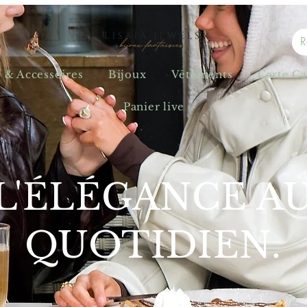
s & Accessoires
Bijoux
Vêtements
Carte C
Panier live
L'ÉLÉGANCE A
QUOTIDIEN.