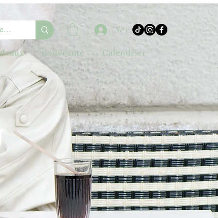
Se connecter
adeaux
nouveauté
Calendrier
U