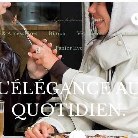
s & Accessoires
Bijoux
Vêtements
Carte C
Panier live
L'ÉLÉGANCE A
QUOTIDIEN.