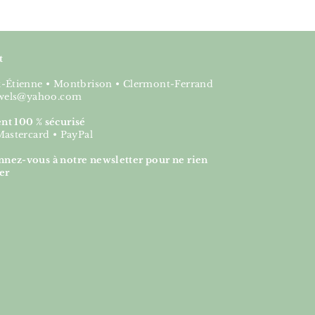
t
nt-Étienne • Montbrison • Clermont-Ferrand
jewels@yahoo.com
nt 100 % sécurisé
Mastercard • PayPal
nez-vous à notre newsletter pour ne rien
er