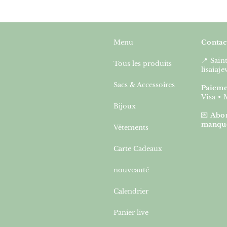
Menu
Contac
📍 Sai
Tous les produits
lisaia
Sacs & Accessoires
Paieme
Visa • 
Bijoux
💌
Abon
manqu
Vêtements
Carte Cadeaux
nouveauté
Calendrier
Panier live