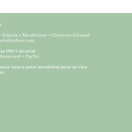
t
nt-Étienne • Montbrison • Clermont-Ferrand
jewels@yahoo.com
nt 100 % sécurisé
Mastercard • PayPal
nez-vous à notre newsletter pour ne rien
er