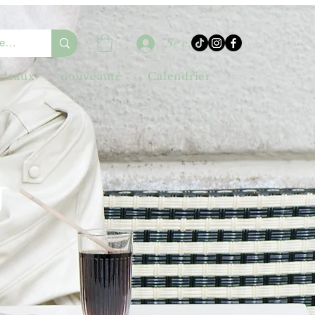
Se connecter
adeaux
nouveauté
Calendrier
U