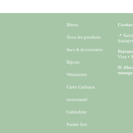
Menu
Contac
📍 Sai
Tous les produits
lisaia
Sacs & Accessoires
Paieme
Visa • 
Bijoux
💌
Abon
manqu
Vêtements
Carte Cadeaux
nouveauté
Calendrier
Panier live