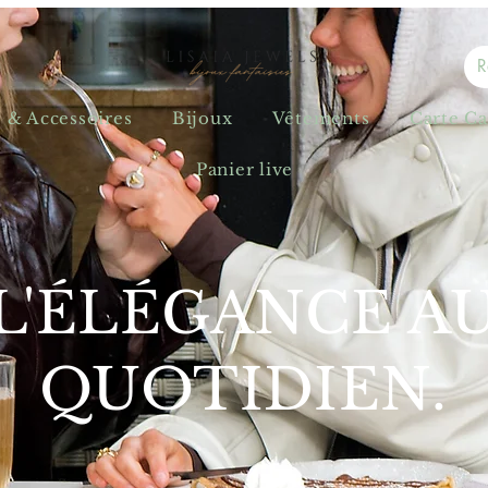
s & Accessoires
Bijoux
Vêtements
Carte C
Panier live
L'ÉLÉGANCE A
QUOTIDIEN.