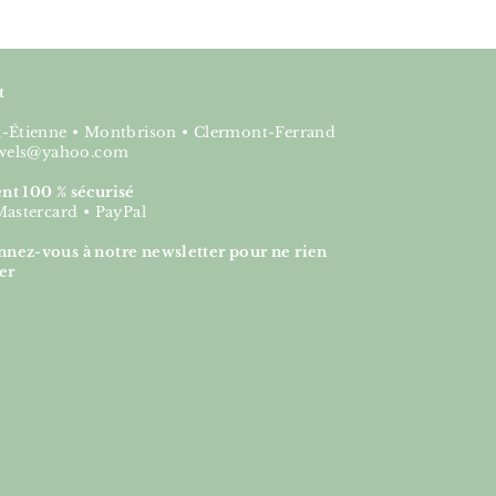
t
nt-Étienne • Montbrison • Clermont-Ferrand
jewels@yahoo.com
nt 100 % sécurisé
Mastercard • PayPal
nez-vous à notre newsletter pour ne rien
er