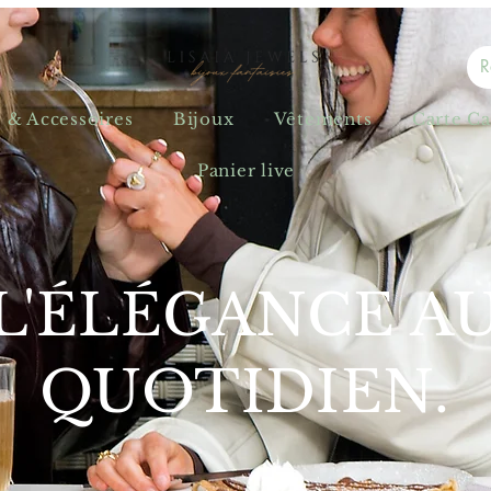
s & Accessoires
Bijoux
Vêtements
Carte C
Panier live
L'ÉLÉGANCE A
QUOTIDIEN.