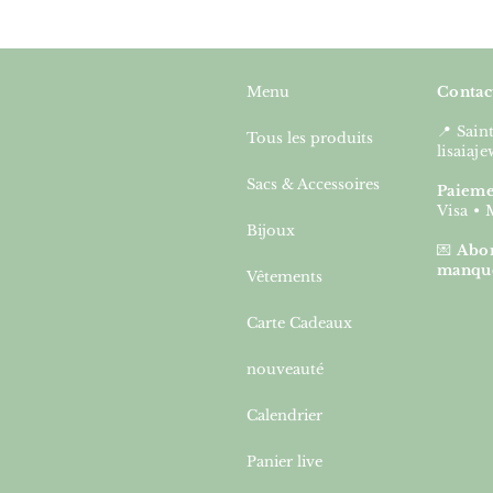
Menu
Contac
📍 Sai
Tous les produits
lisaia
Sacs & Accessoires
Paieme
Visa • 
Bijoux
💌
Abon
manqu
Vêtements
Carte Cadeaux
nouveauté
Calendrier
Panier live