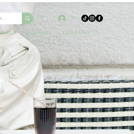
Se connecter
adeaux
nouveauté
Calendrier
U